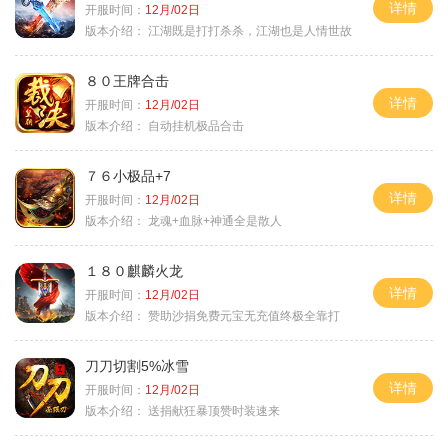
详情
开服时间：
12月/02日
版本介绍：
江湖既是打打杀杀，江湖也是人情世故
８０王牌合击
详情
开服时间：
12月/02日
版本介绍：
自动挂机极品合击
７６小极品+7
详情
开服时间：
12月/02日
版本介绍：
龙魂+血脉+神通全是散人
１８０麒麟火龙
详情
开服时间：
12月/02日
版本介绍：
赞助沙捐免费元宝无充值终极全靠打
刀刀切割5%冰雪
详情
开服时间：
12月/02日
版本介绍：
送捐献狂暴顶赞时装速来