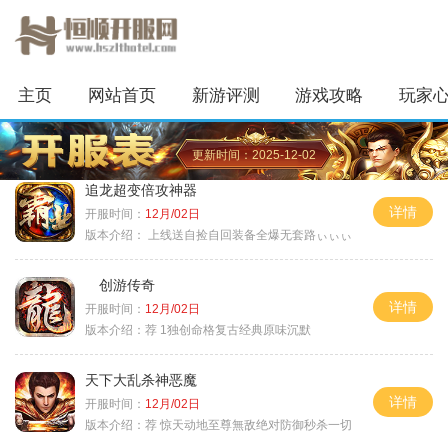
主页
网站首页
新游评测
游戏攻略
玩家
更新时间：2025-12-02
追龙超变倍攻神器
详情
开服时间：
12月/02日
版本介绍：
上线送自捡自回装备全爆无套路ぃぃぃ
创游传奇
详情
开服时间：
12月/02日
版本介绍：
荐 1独创命格复古经典原味沉默
天下大乱杀神恶魔
详情
开服时间：
12月/02日
版本介绍：
荐 惊天动地至尊無敌绝对防御秒杀一切