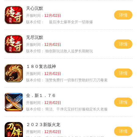
天心沉默
详情
开服时间：
12月/02日
版本介绍：
最后净土爆率全开一切靠爆
无尽沉默
详情
开服时间：
12月/02日
版本介绍：
独创新玩法散人追梦长期耐玩
１８０复古战神
详情
开服时间：
12月/02日
版本介绍：
顶赞免费打一切靠打赞助好打刀刀毒素
全．新１．７６
详情
开服时间：
12月/02日
版本介绍：
简洁、干净元宝好打好服稳定长久老服
２０２３新版火龙
详情
开服时间：
12月/02日