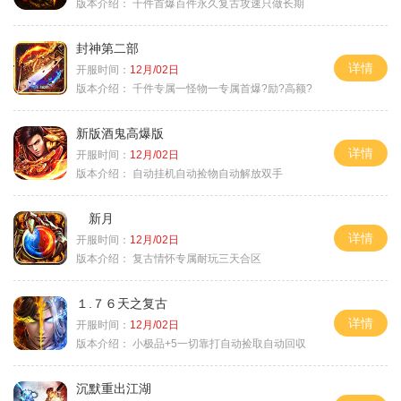
版本介绍：
千件首爆百件永久复古攻速只做长期
封神第二部
详情
开服时间：
12月/02日
版本介绍：
千件专属一怪物一专属首爆?励?高额?
新版酒鬼高爆版
详情
开服时间：
12月/02日
版本介绍：
自动挂机自动捡物自动解放双手
新月
详情
开服时间：
12月/02日
版本介绍：
复古情怀专属耐玩三天合区
１.７６天之复古
详情
开服时间：
12月/02日
版本介绍：
小极品+5一切靠打自动捡取自动回収
沉默重出江湖